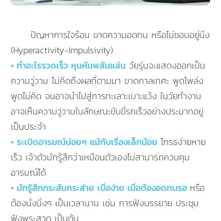
ปัญหาการใจร้อน ขาดความอดทน หรือไม่ชอบอยู่นิ่ง
(Hyperactivity-Impulsivity)
• ทำอะไรรวดเร็ว หุนหันพลันแล่น
วัยรุ่นจะแสดงออกเป็น
ความวู่วาม ไม่คิดถึงผลที่ตามมา ขาดกาลเทศะ พูดโพล่ง
พูดไม่คิด จนอาจนำไปสู่การทะเลาะเบาะแว้ง ในวัยทำงาน
อาจเห็นความวู่วามในลักษณะขับขี่รถเร็วอย่างประมาทอยู่
เป็นประจำ
• ระเบิดอารมณ์บ่อยๆ แม้กับเรื่องเล็กน้อย
โกรธง่ายหาย
เร็ว เจ้าตัวมักรู้สึกว่าเหมือนตัวเองไม่สามารถควบคุม
อารมณ์ได้
• มักรู้สึกกระสับกระส่าย เบื่อง่าย เมื่อต้องอดทนรอ
หรือ
ต้องนั่งนิ่งๆ เป็นเวลานาน เช่น การฟังบรรยาย ประชุม
ฟังพระสวด เป็นต้น