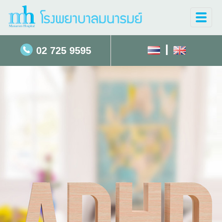
Toggle
naviga
|
02 725 9595