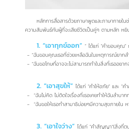
หลักการสื่อสารด้วยภาษาพูดและภาษากายในช่วงท
ความสัมพันธ์กับผู้ที่จะเสียชีวิตเป็นคู่ๆ ตามหลัก หย
1. “เอาทุกข์ออก”
” ได้แก่ "คำขอบคุณ"
­ - “ฉันขอบคุณเธอที่ช่วยเหลือฉันในเหตุการณ์ยาก
­ - “ฉันขอโทษที่อาจจะไม่สามารถทำในสิ่งที่เธออยากจ
2. “เอาสุขให้”
ได้แก่ "คำให้อภัย" และ "
­ - ­ “ฉันไม่คิด ไม่ติดใจเรื่องที่เธอเคยทำให้ฉันลำ
­ - ­ “ฉันขอให้เธอทำสามาธิบ่อยๆมีความสุขภายใน 
3. “เอาใจว่าง”
ได้แก่ "คำสัญญา"(สิ่งที่ต