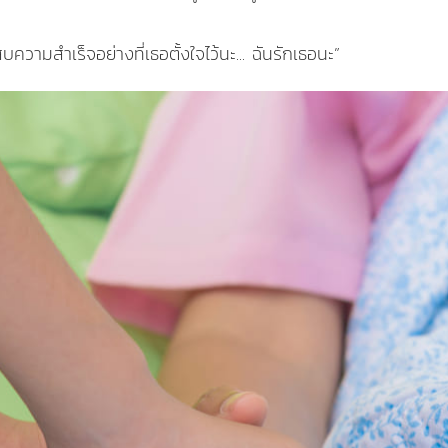
บความสำเร็จอย่างที่เธอตั้งใจไว้นะ... ฉันรักเธอนะ”