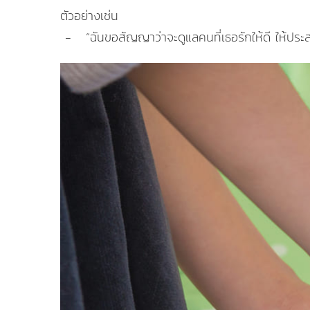
ตัวอย่างเช่น
­ - ­ ­ “ฉันขอสัญญาว่าจะดูแลคนที่เธอรักให้ดี ให้ประส