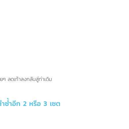
อยๆ ลดเท้าลงกลับสู่ท่าเดิม
้ทำซ้ำอีก 2 หรือ 3 เซต