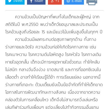
Tweet
Share
+1
E-mail
ความอ้วนเป็นปัญหาที่พบทั้งในเด็กและผู้ใหญ่ จาก
สถิติในปี พ.ศ.2550 พบว่าเด็กวัยอนุบาลและประถมเป็น
โรคอ้วนสูงถึงร้อยละ 15 และมีแนวโน้มเพิ่มสูงขึ้นในทุกๆ ปี
ความอ้วนมีผลกระทบต่อสุขภาพทุกด้าน ทั้งทาง
ร่างกายและจิตใจ ความอ้วนก่อให้เกิดโรคทางกาย เช่น
โรคเบาหวาน โรคความดันโลหิตสูง โรคหัวใจ โรคทางเดิน
หายใจอุดกลั้น เด็กจะมีการหยุดหายใจชั่วขณะ ทำให้หลับ
ไม่สนิท กลางวันจึงง่วง ขาดสมาธิ และการที่ออกซิเจนใน
เลือดต่ำ อาจทำให้เรียนรู้ได้ช้า การเรียนแย่ลง นอกจากนี้
ร่างกายที่เทอะทะ ต้วมเตี้ยมยังเป็นข้อจำกัดที่ทำให้เด็กขาด
โอกาสในการพัฒนาทักษะทางสังคม เนื่องจากขาดความ
คล่องตัวในการเคลื่อนไหว เด็กจึงไม่สามารถวิ่งเล่นหรือ
เล่นกีฬาร่วมกับเพื่อนๆ แต่จะเลี่ยงไปทำกิจกรรมอื่นแทน