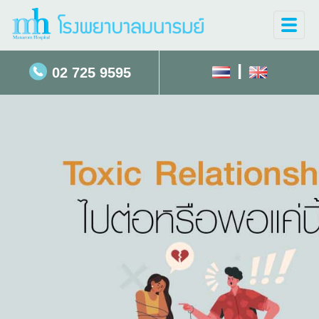
Toggle
naviga
|
02 725 9595