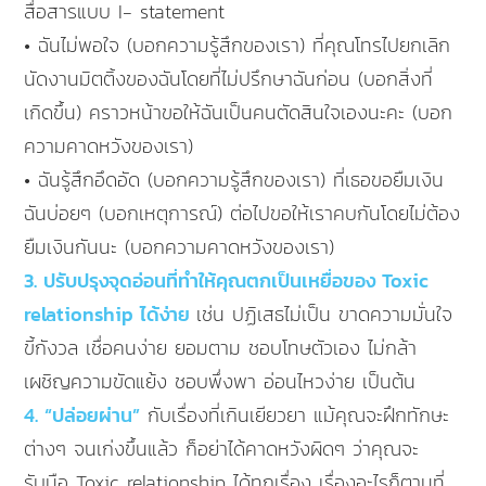
สื่อสารแบบ I- statement
• ฉันไม่พอใจ (บอกความรู้สึกของเรา) ที่คุณโทรไปยกเลิก
นัดงานมิตติ้งของฉันโดยที่ไม่ปรึกษาฉันก่อน (บอกสิ่งที่
เกิดขึ้น) คราวหน้าขอให้ฉันเป็นคนตัดสินใจเองนะคะ (บอก
ความคาดหวังของเรา)
• ฉันรู้สึกอึดอัด (บอกความรู้สึกของเรา) ที่เธอขอยืมเงิน
ฉันบ่อยๆ (บอกเหตุการณ์) ต่อไปขอให้เราคบกันโดยไม่ต้อง
ยืมเงินกันนะ (บอกความคาดหวังของเรา)
3. ปรับปรุงจุดอ่อนที่ทำให้คุณตกเป็นเหยื่อของ Toxic
relationship ได้ง่าย
เช่น ปฏิเสธไม่เป็น ขาดความมั่นใจ
ขี้กังวล เชื่อคนง่าย ยอมตาม ชอบโทษตัวเอง ไม่กล้า
เผชิญความขัดแย้ง ชอบพึ่งพา อ่อนไหวง่าย เป็นต้น
4. “ปล่อยผ่าน”
กับเรื่องที่เกินเยียวยา แม้คุณจะฝึกทักษะ
ต่างๆ จนเก่งขึ้นแล้ว ก็อย่าได้คาดหวังผิดๆ ว่าคุณจะ
รับมือ Toxic relationship ได้ทุกเรื่อง เรื่องอะไรก็ตามที่