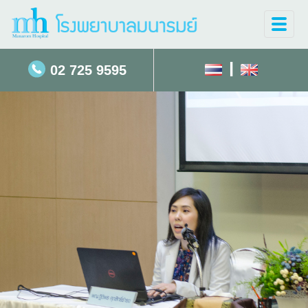
Toggle
naviga
|
02 725 9595