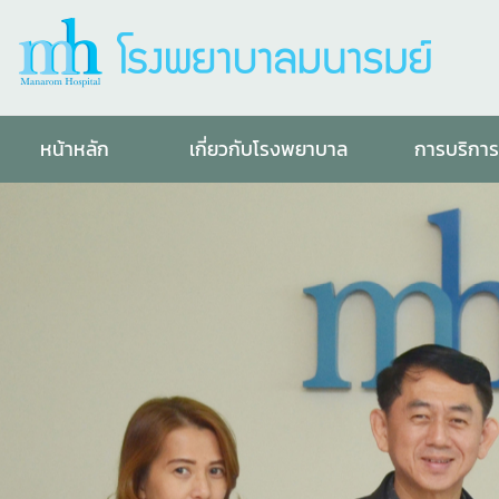
หน้าหลัก
เกี่ยวกับโรงพยาบาล
การบริกา