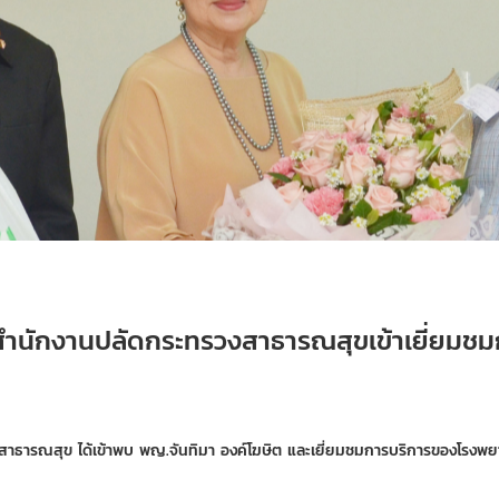
สำนักงานปลัดกระทรวงสาธารณสุขเข้าเยี่ยมช
ารณสุข ได้เข้าพบ พญ.จันทิมา องค์โฆษิต และเยี่ยมชมการบริการของโรงพยาบาล