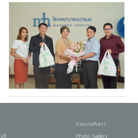
ร่วมงานกับเรา
จดี
Photo Gallery