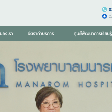
0
C
รของเรา
อัตราค่าบริการ
ศูนย์พัฒนาการเรียนรู้