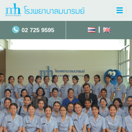
Toggle
naviga
|
02 725 9595