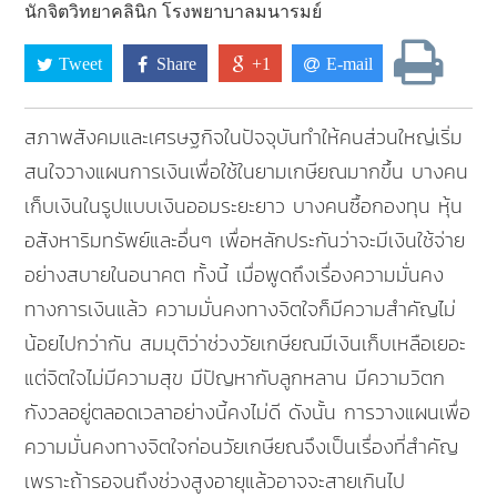
นักจิตวิทยาคลินิก โรงพยาบาลมนารมย์
Tweet
Share
+1
E-mail
สภาพสังคมและเศรษฐกิจในปัจจุบันทำให้คนส่วนใหญ่เริ่ม
สนใจวางแผนการเงินเพื่อใช้ในยามเกษียณมากขึ้น บางคน
เก็บเงินในรูปแบบเงินออมระยะยาว บางคนซื้อกองทุน หุ้น
อสังหาริมทรัพย์และอื่นๆ เพื่อหลักประกันว่าจะมีเงินใช้จ่าย
อย่างสบายในอนาคต ทั้งนี้ เมื่อพูดถึงเรื่องความมั่นคง
ทางการเงินแล้ว ความมั่นคงทางจิตใจก็มีความสำคัญไม่
น้อยไปกว่ากัน สมมุติว่าช่วงวัยเกษียณมีเงินเก็บเหลือเยอะ
แต่จิตใจไม่มีความสุข มีปัญหากับลูกหลาน มีความวิตก
กังวลอยู่ตลอดเวลาอย่างนี้คงไม่ดี ดังนั้น การวางแผนเพื่อ
ความมั่นคงทางจิตใจก่อนวัยเกษียณจึงเป็นเรื่องที่สำคัญ
เพราะถ้ารอจนถึงช่วงสูงอายุแล้วอาจจะสายเกินไป