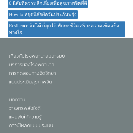
6 นิสัยที่ควรหลีกเลี่ยงเพื่อสุขภาพจิตที่ดี
How to หยุดนิสัยผัดวันประกันพรุ่ง
Resilience ล้มได้ ก็ลุกได้ ทักษะชีวิต สร้างความเข้มแข็ง
ทางใจ
เกี่ยวกับโรงพยาบาลมนารมย์
บริการของโรงพยาบาล
การทดสอบทางจิตวิทยา
แบบประเมินสุขภาพจิต
บทความ
วารสารพลังใจดี
แผ่นพับให้ความรู้
ดาวน์โหลดแบบประเมิน