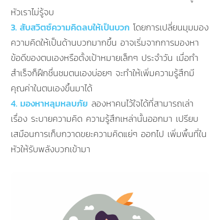
หัวเราไม่รู้จบ
3. สับสวิตซ์ความคิดลบให้เป็นบวก
โดยการเปลี่ยนมุมมอง
ความคิดให้เป็นด้านบวกมากขึ้น อาจเริ่มจากการมองหา
ข้อดีของตนเองหรือตั้งเป้าหมายเล็กๆ ประจำวัน เมื่อทำ
สำเร็จก็ฝึกชื่นชมตนเองบ่อยๆ จะทำให้เพิ่มความรู้สึกมี
คุณค่าในตนเองขึ้นมาได้
4. มองหาหลุมหลบภัย
ลองหาคนไว้ใจได้ที่สามารถเล่า
เรื่อง ระบายความคิด ความรู้สึกเหล่านั้นออกมา เปรียบ
เสมือนการเก็บกวาดขยะความคิดแย่ๆ ออกไป เพิ่มพื้นที่ใน
หัวให้รับพลังบวกเข้ามา