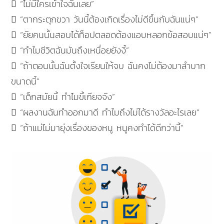
 “ไม่มีใครเข้าใจฉันเลย”
 “ตากระตุกขวา วันนี้ต้องเกิดเรื่องไม่ดีขึ้นกับฉันแน่ๆ”
 “ยัยคนนั้นสอบได้ท็อปตลอดต้องแอบหลอกข้อสอบแน่ๆ”
 “ทำไมชีวิตฉันมันถึงเหนื่อยยังงี้”
 “ถ้าตอนนั้นฉันตั้งใจเรียนให้จบ ฉันคงไม่ต้องมาลำบาก
ขนาดนี้”
 “เด็กสมัยนี้ ทำไมขี้เกียจจัง”
 “ผลงานฉันทำออกมาดี ทำไมถึงไม่ได้รางวัลอะไรเลย”
 “ถ้าแม่ไม่มายุ่งเรื่องของหนู หนูคงทำได้ดีกว่านี้”